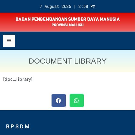
7 August 2026 | 2:58 PM
BADAN PENGEMBANGAN SUMBER DAYA MANUSIA
PROVINSI MALUKU
DOCUMENT LIBRARY
[doc_library]
B P S D M